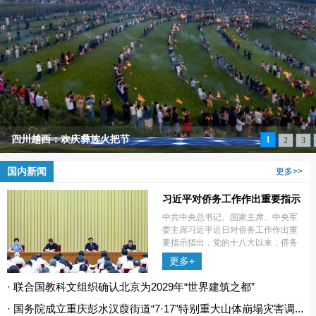
四川越西：欢庆彝族火把节
1
2
3
国内新闻
更多>>
习近平对侨务工作作出重要指示
中共中央总书记、国家主席、中央军
委主席习近平近日对侨务工作作出重
要指示指出，党的十八大以来，侨务
战线认真落实党中央决策部署，团结
更多+
动员广大海外侨胞和归侨侨眷，在推
动国家经济社会发展、传承弘扬中华
· 联合国教科文组织确认北京为2029年“世界建筑之都”
文化、增
· 国务院成立重庆彭水汉葭街道“7·17”特别重大山体崩塌灾害调...