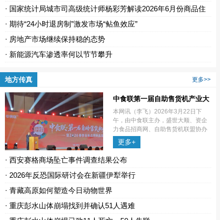
· 国家统计局城市司高级统计师杨彩芳解读2026年6月份商品住
宅...
· 期待“24小时退房制”激发市场“鲇鱼效应”
· 房地产市场继续保持稳的态势
· 新能源汽车渗透率何以节节攀升
地方传真
更多>>
中食联第一届自助售货机产业大
会在蓉举行
本网讯（李飞）2026年3月22日下
午，由中食联主办，盛世大顺、资企
力食品招商网、自助售货机联盟协办
的“中食联·第一届自助售货机产业大会
更多+
暨2026春季自有品牌新品发布会”在成
都空港会议中心隆重召开。大
· 西安赛格商场坠亡事件调查结果公布
· 2026年反恐国际研讨会在新疆伊犁举行
· 青藏高原如何塑造今日动物世界
· 重庆彭水山体崩塌找到并确认51人遇难