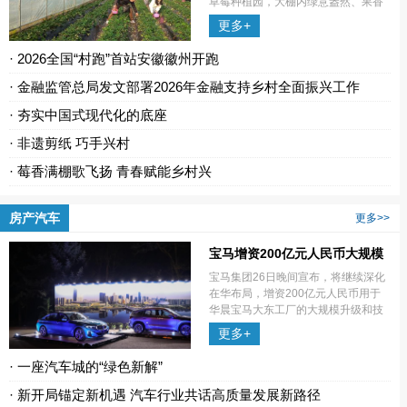
草莓种植园，大棚内绿意盎然、果香
四溢，红颜、粉玉等优质草莓品种进
更多+
入盛果期，鲜红饱满的果实缀满藤
蔓，迎来最佳采摘时节。种植园负责
· 2026全国“村跑”首站安徽徽州开跑
人王连群
· 金融监管总局发文部署2026年金融支持乡村全面振兴工作
· 夯实中国式现代化的底座
· 非遗剪纸 巧手兴村
· 莓香满棚歌飞扬 青春赋能乡村兴
房产汽车
更多>>
宝马增资200亿元人民币大规模
升级沈阳生产基地
宝马集团26日晚间宣布，将继续深化
在华布局，增资200亿元人民币用于
华晨宝马大东工厂的大规模升级和技
术创新。
更多+
· 一座汽车城的“绿色新解”
· 新开局锚定新机遇 汽车行业共话高质量发展新路径