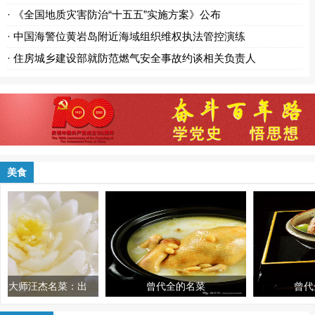
· 《全国地质灾害防治“十五五”实施方案》公布
· 中国海警位黄岩岛附近海域组织维权执法管控演练
· 住房城乡建设部就防范燃气安全事故约谈相关负责人
美食
杰名菜：出
曾代全的名菜
曾代全的名菜