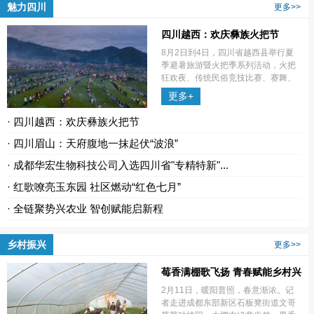
魅力四川
更多>>
四川越西：欢庆彝族火把节
8月2日到4日，四川省越西县举行夏
季避暑旅游暨火把季系列活动，火把
狂欢夜、传统民俗竞技比赛、赛舞、
赛歌秀等一系列丰富多彩的活动轮番
更多+
上演。
· 四川越西：欢庆彝族火把节
· 四川眉山：天府腹地一抹起伏“波浪”
· 成都华宏生物科技公司入选四川省"专精特新"...
· 红歌嘹亮玉东园 社区燃动“红色七月”
· 全链聚势兴农业 智创赋能启新程
乡村振兴
更多>>
莓香满棚歌飞扬 青春赋能乡村兴
2月11日，暖阳普照，春意渐浓。记
者走进成都东部新区石板凳街道文哥