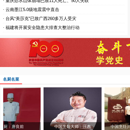
· 重庆彭水山体崩塌已致11人死亡、50人失联
· 云南墨江5.0级地震震中直击
· 台风“美莎克”已致广西260多万人受灾
· 福建将开展安全隐患大排查大整治行动
名厨名菜
良前
中国烹饪大师：汪杰
中国烹饪川菜名师 