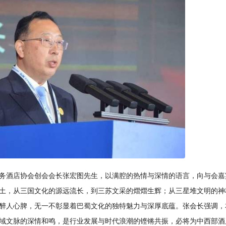
商务酒店协会创会会长张宏图先生，以满腔的热情与深情的语言，向与会嘉
土，从三国文化的源远流长，到三苏文采的熠熠生辉；从三星堆文明的神
醉人心脾，无一不彰显着巴蜀文化的独特魅力与深厚底蕴。张会长强调，
域文脉的深情和鸣，是行业发展与时代浪潮的铿锵共振，必将为中西部酒