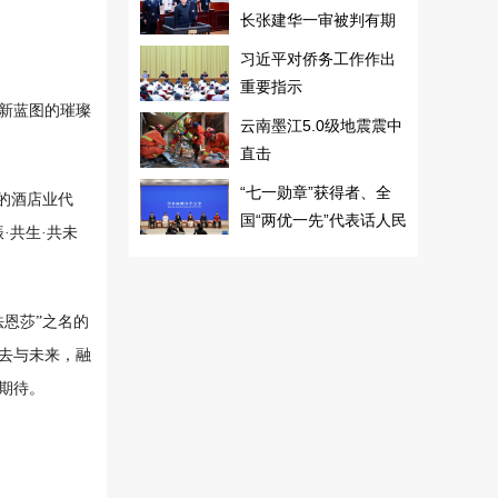
长张建华一审被判有期
徒刑十年
习近平对侨务工作作出
重要指示
新蓝图的璀璨
云南墨江5.0级地震震中
直击
“七一勋章”获得者、全
的酒店业代
国“两优一先”代表话人民
·共生·共未
恩莎”之名的
去与未来，融
期待。