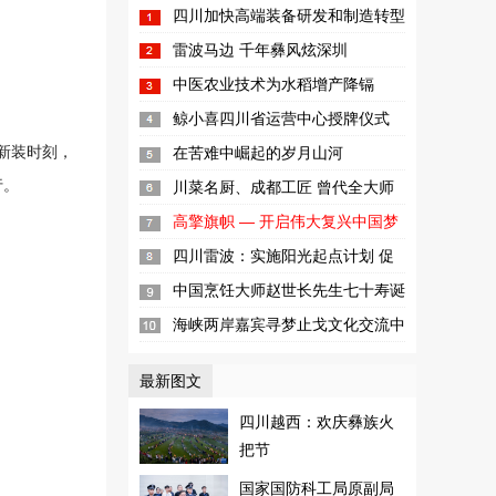
四川加快高端装备研发和制造转型
升级步伐
雷波马边 千年彝风炫深圳
中医农业技术为水稻增产降镉
鲸小喜四川省运营中心授牌仪式
暨“互联网+新零售高峰论坛”在成...
新装时刻，
在苦难中崛起的岁月山河
行。
川菜名厨、成都工匠 曾代全大师
高擎旗帜 — 开启伟大复兴中国梦
新征程
四川雷波：实施阳光起点计划 促
进儿童健康成长
中国烹饪大师赵世长先生七十寿诞
暨收徒仪式
海峡两岸嘉宾寻梦止戈文化交流中
心
最新图文
四川越西：欢庆彝族火
把节
国家国防科工局原副局