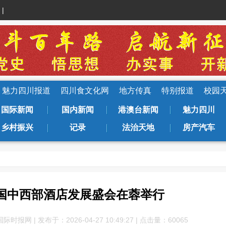
|
魅力四川报道
四川食文化网
地方传真
特别报道
校园
国际新闻
国内新闻
港澳台新闻
魅力四川
乡村振兴
记录
法治天地
房产汽车
中国中西部酒店发展盛会在蓉举行
网 | 发布于：2026-04-27 10:49:27 | 点击量：600
65