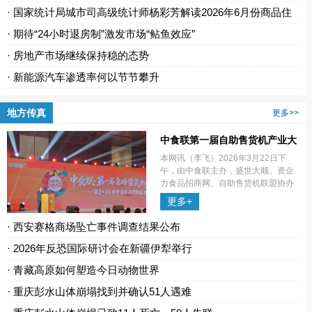
· 国家统计局城市司高级统计师杨彩芳解读2026年6月份商品住
宅...
· 期待“24小时退房制”激发市场“鲇鱼效应”
· 房地产市场继续保持稳的态势
· 新能源汽车渗透率何以节节攀升
地方传真
更多>>
中食联第一届自助售货机产业大
会在蓉举行
本网讯（李飞）2026年3月22日下
午，由中食联主办，盛世大顺、资企
力食品招商网、自助售货机联盟协办
的“中食联·第一届自助售货机产业大会
更多+
暨2026春季自有品牌新品发布会”在成
都空港会议中心隆重召开。大
· 西安赛格商场坠亡事件调查结果公布
· 2026年反恐国际研讨会在新疆伊犁举行
· 青藏高原如何塑造今日动物世界
· 重庆彭水山体崩塌找到并确认51人遇难