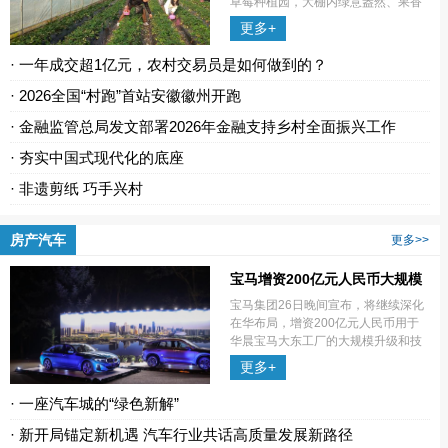
草莓种植园，大棚内绿意盎然、果香
四溢，红颜、粉玉等优质草莓品种进
更多+
入盛果期，鲜红饱满的果实缀满藤
蔓，迎来最佳采摘时节。种植园负责
· 一年成交超1亿元，农村交易员是如何做到的？
人王连群
· 2026全国“村跑”首站安徽徽州开跑
· 金融监管总局发文部署2026年金融支持乡村全面振兴工作
· 夯实中国式现代化的底座
· 非遗剪纸 巧手兴村
房产汽车
更多>>
宝马增资200亿元人民币大规模
升级沈阳生产基地
宝马集团26日晚间宣布，将继续深化
在华布局，增资200亿元人民币用于
华晨宝马大东工厂的大规模升级和技
术创新。
更多+
· 一座汽车城的“绿色新解”
· 新开局锚定新机遇 汽车行业共话高质量发展新路径