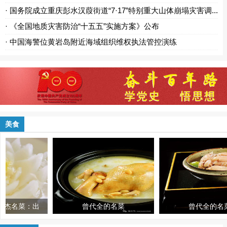
· 国务院成立重庆彭水汉葭街道“7·17”特别重大山体崩塌灾害调...
· 《全国地质灾害防治“十五五”实施方案》公布
· 中国海警位黄岩岛附近海域组织维权执法管控演练
美食
：出
曾代全的名菜
曾代全的名菜