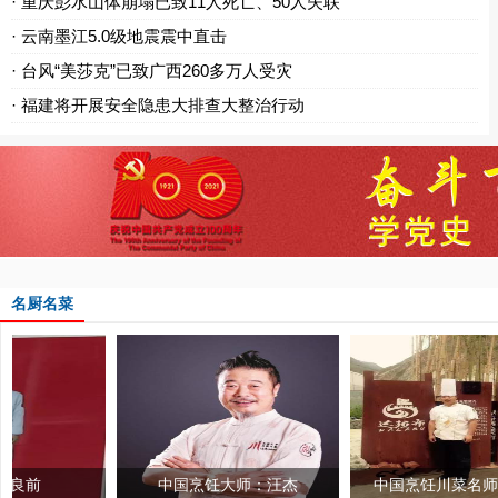
· 重庆彭水山体崩塌已致11人死亡、50人失联
· 云南墨江5.0级地震震中直击
· 台风“美莎克”已致广西260多万人受灾
· 福建将开展安全隐患大排查大整治行动
名厨名菜
中国烹饪大师：汪杰
中国烹饪川菜名师 廖立洪