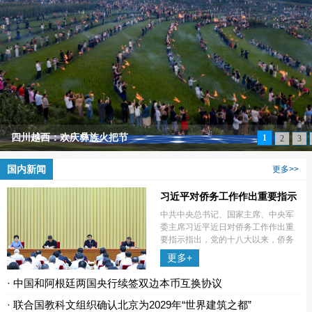
四川越西：欢庆彝族火把节
1
2
3
国内新闻
更多>>
习近平对侨务工作作出重要指示
中共中央总书记、国家主席、中央军
委主席习近平近日对侨务工作作出重
要指示指出，党的十八大以来，侨务
战线认真落实党中央决策部署，团结
更多+
动员广大海外侨胞和归侨侨眷，在推
动国家经济社会发展、传承弘扬中华
· 中国和阿根廷两国央行续签双边本币互换协议
文化、增
· 联合国教科文组织确认北京为2029年“世界建筑之都”