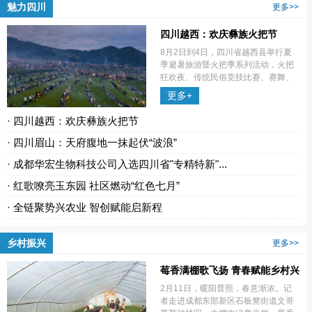
魅力四川
更多>>
四川越西：欢庆彝族火把节
8月2日到4日，四川省越西县举行夏
季避暑旅游暨火把季系列活动，火把
狂欢夜、传统民俗竞技比赛、赛舞、
赛歌秀等一系列丰富多彩的活动轮番
更多+
上演。
· 四川越西：欢庆彝族火把节
· 四川眉山：天府腹地一抹起伏“波浪”
· 成都华宏生物科技公司入选四川省"专精特新"...
· 红歌嘹亮玉东园 社区燃动“红色七月”
· 全链聚势兴农业 智创赋能启新程
乡村振兴
更多>>
莓香满棚歌飞扬 青春赋能乡村兴
2月11日，暖阳普照，春意渐浓。记
者走进成都东部新区石板凳街道文哥