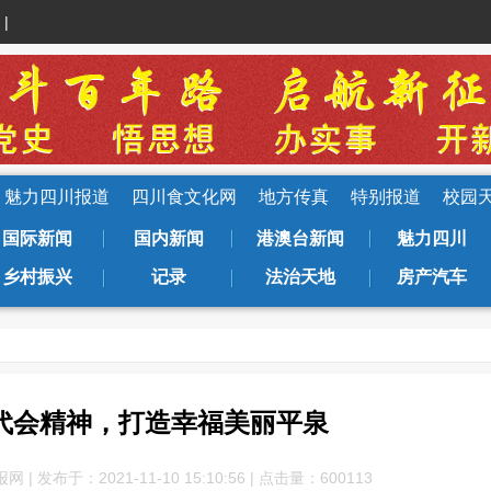
|
魅力四川报道
四川食文化网
地方传真
特别报道
校园
国际新闻
国内新闻
港澳台新闻
魅力四川
乡村振兴
记录
法治天地
房产汽车
代会精神，打造幸福美丽平泉
 发布于：2021-11-10 15:10:56 | 点击量：600
113