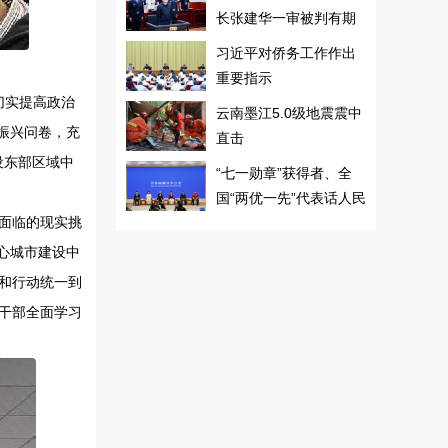
长张建华一审被判有期
徒刑十年
习近平对侨务工作作出
重要指示
切实提高政治
云南墨江5.0级地震震中
振兴问卷，充
直击
设东部区域中
“七一勋章”获得者、全
国“两优一先”代表话人民
面临的现实挑
心城市建设中
和行动统一到
干部全面学习