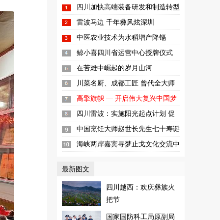
四川加快高端装备研发和制造转型
升级步伐
雷波马边 千年彝风炫深圳
中医农业技术为水稻增产降镉
鲸小喜四川省运营中心授牌仪式
暨“互联网+新零售高峰论坛”在成...
在苦难中崛起的岁月山河
川菜名厨、成都工匠 曾代全大师
高擎旗帜 — 开启伟大复兴中国梦
新征程
四川雷波：实施阳光起点计划 促
进儿童健康成长
中国烹饪大师赵世长先生七十寿诞
暨收徒仪式
海峡两岸嘉宾寻梦止戈文化交流中
心
最新图文
四川越西：欢庆彝族火
把节
国家国防科工局原副局