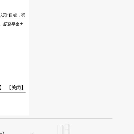
花园”目标，强
，凝聚平泉力
】 【
关闭
】
-3