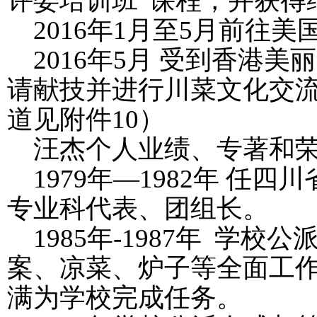
评委培训班”课程，并获得
2016
年
1
月至
5
月前往美
2016
年
5
月 受到香港美
请献技并进行川菜文化交
道见附件
10
）
汪杰个人业绩
、
专著和
1979
年
—
1982
年 任四
专业科代表、团组长。
1985
年
-1987
年 学校公
案、凉菜、炉子等全面工
满为学校完成任务。