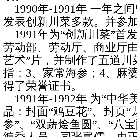
1990
年
-1991
年 一年之间
发表创新川菜多款。并参加
1991
年为“创新川菜”首
劳动部、劳动厅、商业厅由
艺术”片，并制作了五道川
指；
3
、家常海参；
4
、麻
得了荣誉证书。
1991
年
-1992
年 为“中华
品：封面“鸡豆花”、封页“
参”、“双蔬烩鱼圆”、“八