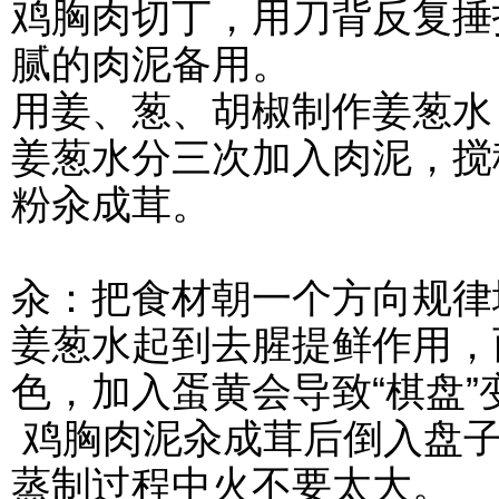
鸡胸肉切丁，用刀背反复捶
腻的肉泥备用。
用姜、葱、胡椒制作姜葱水
姜葱水分三次加入肉泥，搅
粉汆成茸。
汆：把食材朝一个方向规律
姜葱水起到去腥提鲜作用，
色，加入蛋黄会导致“棋盘”
鸡胸肉泥汆成茸后倒入盘子
蒸制过程中火不要太大。