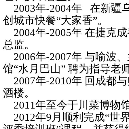
2003
年
-2004
年 在新疆
创城市快餐“大家香”。
2004
年
-2005
年 在捷克
总监。
2006
年
-2007
年 与喻波
馆“水月巴山” 聘为指导老
2007
年
-2010
年 回成都
酒楼。
2011
年至今于川菜博物
2012
年
9
月顺利完成“世