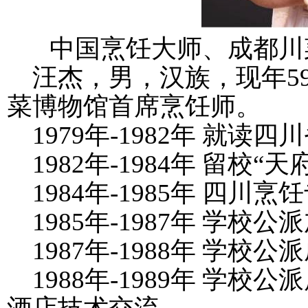
中国烹饪大师、
成都川
汪杰，男，汉族，现年
5
菜博物馆首席烹饪师。
1979
年
-1982
年 就读四
1982
年
-1984
年 留校“天
1984
年
-1985
年 四川烹饪
1985
年
-1987
年 学校公派
1987
年
-1988
年 学校公派
1988
年
-1989
年 学校公派