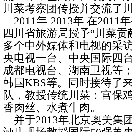
川菜考察团传授并交流了
2011
年
-2013
年 在
2011
年
四川省旅游局授予“川菜贡
多个中外媒体和电视的采
央电视一台、中央国际四
成都电视台、湖南卫视等
韩国
KBS
等。同时接待了
队，教授传统川菜：宫保
香肉丝、水煮牛肉。
并于
2013
年北京奥美集