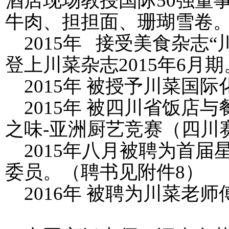
酒店现场教授国际
50
强董
牛肉、担担面、珊瑚雪卷
2015
年 接受美食杂志“
登上川菜杂志
2015
年
6
月期
2015
年 被授予川菜国际
2015
年 被四川省饭店与
之味
-
亚洲厨艺竞赛（四川
2015
年八月被聘为首届
委员。（聘书见附件
8
）
2016
年 被聘为川菜老师