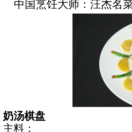
中国烹饪大师：汪杰名
奶 汤 棋 盘
奶汤棋盘
主料：