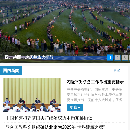
四川越西：欢庆彝族火把节
1
2
3
国内新闻
更多>>
习近平对侨务工作作出重要指示
中共中央总书记、国家主席、中央军
委主席习近平近日对侨务工作作出重
要指示指出，党的十八大以来，侨务
战线认真落实党中央决策部署，团结
更多+
动员广大海外侨胞和归侨侨眷，在推
动国家经济社会发展、传承弘扬中华
· 中国和阿根廷两国央行续签双边本币互换协议
文化、增
· 联合国教科文组织确认北京为2029年“世界建筑之都”