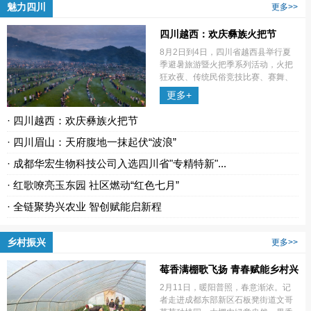
魅力四川
更多>>
四川越西：欢庆彝族火把节
8月2日到4日，四川省越西县举行夏
季避暑旅游暨火把季系列活动，火把
狂欢夜、传统民俗竞技比赛、赛舞、
赛歌秀等一系列丰富多彩的活动轮番
更多+
上演。
· 四川越西：欢庆彝族火把节
· 四川眉山：天府腹地一抹起伏“波浪”
· 成都华宏生物科技公司入选四川省"专精特新"...
· 红歌嘹亮玉东园 社区燃动“红色七月”
· 全链聚势兴农业 智创赋能启新程
乡村振兴
更多>>
莓香满棚歌飞扬 青春赋能乡村兴
2月11日，暖阳普照，春意渐浓。记
者走进成都东部新区石板凳街道文哥