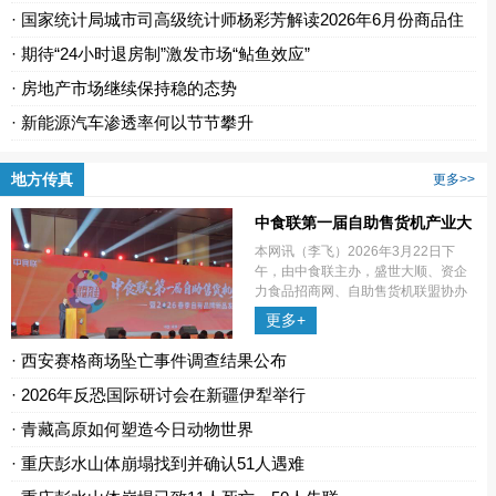
· 国家统计局城市司高级统计师杨彩芳解读2026年6月份商品住
宅...
· 期待“24小时退房制”激发市场“鲇鱼效应”
· 房地产市场继续保持稳的态势
· 新能源汽车渗透率何以节节攀升
地方传真
更多>>
中食联第一届自助售货机产业大
会在蓉举行
本网讯（李飞）2026年3月22日下
午，由中食联主办，盛世大顺、资企
力食品招商网、自助售货机联盟协办
的“中食联·第一届自助售货机产业大会
更多+
暨2026春季自有品牌新品发布会”在成
都空港会议中心隆重召开。大
· 西安赛格商场坠亡事件调查结果公布
· 2026年反恐国际研讨会在新疆伊犁举行
· 青藏高原如何塑造今日动物世界
· 重庆彭水山体崩塌找到并确认51人遇难