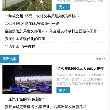
草莓种植园，大棚内绿意盎然、果香
四溢，红颜、粉玉等优质草莓品种进
更多+
入盛果期，鲜红饱满的果实缀满藤
蔓，迎来最佳采摘时节。种植园负责
· 一年成交超1亿元，农村交易员是如何做到的？
人王连群
· 2026全国“村跑”首站安徽徽州开跑
· 金融监管总局发文部署2026年金融支持乡村全面振兴工作
· 夯实中国式现代化的底座
· 非遗剪纸 巧手兴村
房产汽车
更多>>
宝马增资200亿元人民币大规模
升级沈阳生产基地
宝马集团26日晚间宣布，将继续深化
在华布局，增资200亿元人民币用于
华晨宝马大东工厂的大规模升级和技
术创新。
更多+
· 一座汽车城的“绿色新解”
· 新开局锚定新机遇 汽车行业共话高质量发展新路径