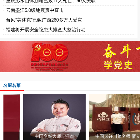
· 重庆彭水山体崩塌已致11人死亡、50人失联
· 云南墨江5.0级地震震中直击
· 台风“美莎克”已致广西260多万人受灾
· 福建将开展安全隐患大排查大整治行动
名厨名菜
中国烹饪大师：汪杰
中国烹饪川菜名师 廖立洪