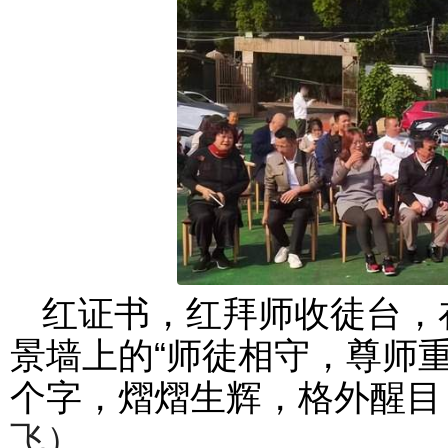
红证书，红拜师收徒台，
景墙上的“师徒相守，尊师重
个字，熠熠生辉，格外醒目，志
飞）