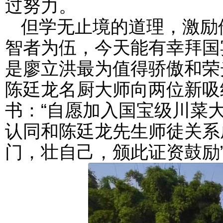
过努力。
但学无止境的道理，激励
智者为伍，今天能有幸拜国
是廖立洪最为值得骄傲和荣
陈廷龙名厨大师向两位新吸
书：“自愿加入国宝级川菜
认同和陈廷龙先生师徒关系
门，壮自己，颁此证资鼓励