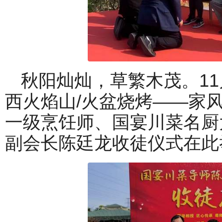
秋阳灿灿，草繁木茂。11
西火焰山/火盆烧烤——家
一级烹饪师、国宴川菜名厨
副会长陈廷龙收徒仪式在此