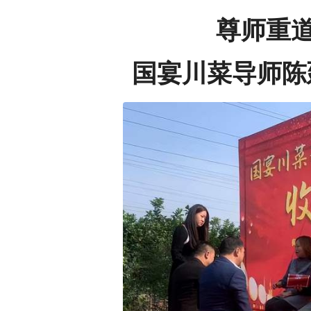
尊师重道
国宴川菜导师陈