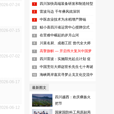
四川加快高端装备研发和制造转型
2026-07-24
升级步伐
雷波马边 千年彝风炫深圳
中医农业技术为水稻增产降镉
鲸小喜四川省运营中心授牌仪式
2026-07-15
暨“互联网+新零售高峰论坛”在成...
在苦难中崛起的岁月山河
川菜名厨、成都工匠 曾代全大师
高擎旗帜 — 开启伟大复兴中国梦
2026-07-02
新征程
四川雷波：实施阳光起点计划 促
进儿童健康成长
中国烹饪大师赵世长先生七十寿诞
暨收徒仪式
海峡两岸嘉宾寻梦止戈文化交流中
2026-06-17
心
最新图文
四川越西：欢庆彝族火
把节
2026-06-12
国家国防科工局原副局