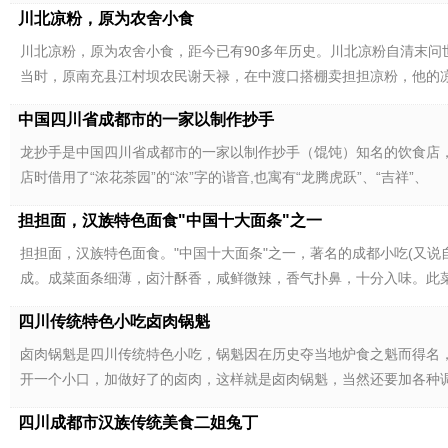
川北凉粉，原为农舍小食
川北凉粉，原为农舍小食，距今已有90多年历史。川北凉粉自清末
当时，原南充县江村坝农民谢天禄，在中渡口搭棚卖担担凉粉，他的
中国四川省成都市的一家以制作抄手
龙抄手是中国四川省成都市的一家以制作抄手（馄饨）知名的饮食店，1
店时借用了“浓花茶园”的“浓”字的谐音,也寓有“龙腾虎跃”、“吉祥”、
担担面，汉族特色面食"中国十大面条"之一
担担面，汉族特色面食。"中国十大面条"之一，著名的成都小吃(又
成。成菜面条细薄，卤汁酥香，咸鲜微辣，香气扑鼻，十分入味。此
四川传统特色小吃卤肉锅魁
卤肉锅魁是四川传统特色小吃，锅魁因在历史夺当地炉食之魁而得名
开一个小口，加做好了的卤肉，这样就是卤肉锅魁，当然还要加各种
四川成都市汉族传统美食二姐兔丁