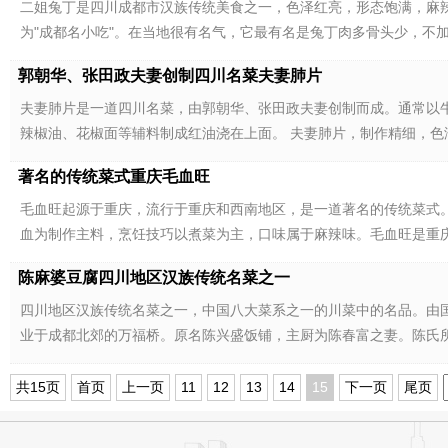
二姐兔丁是四川成都市汉族传统美食之一，色泽红亮，形态饱满，麻辣
为"成都名小吃"。在当地很有名气，它最有名是兔丁肉多骨头少，不
郭朝华、张田政夫妻创制四川名菜夫妻肺片
夫妻肺片是一道四川名菜，由郭朝华、张田政夫妻创制而成。通常以
辣椒油、花椒面等辅料制成红油浇在上面。 夫妻肺片，制作精细，色
著名的传统菜式重庆毛血旺
毛血旺起源于重庆，流行于重庆和西南地区，是一道著名的传统菜式
血为制作主料，烹饪技巧以煮菜为主，口味属于麻辣味。毛血旺是重
陈麻婆豆腐四川地区汉族传统名菜之一
四川地区汉族传统名菜之一，中国八大菜系之一的川菜中的名品。由国家
业于成都北郊的万福桥。原名陈兴盛饭铺，主厨为陈春富之妻。陈氏
共15页
首页
上一页
11
12
13
14
15
下一页
尾页