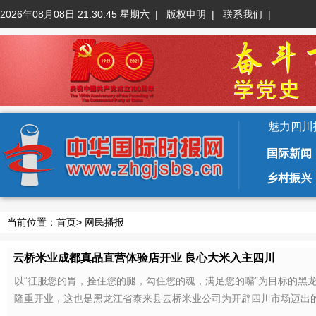
2026年08月08日 21:30:46 星期六
|
版权申明
|
联系我们
|
魅力四川
国际新闻
乡村振兴
当前位置：
首页
>
网民播报
云桥米业成都真品直营体验店开业 良心大米入主四川
以“征服您的胃，拴住您的腿，勾住您的魂，满足您的嘴”为目标的黑
隆重开业，这也是黑龙江省泰来县云桥米业公司为开辟四川市场迈出