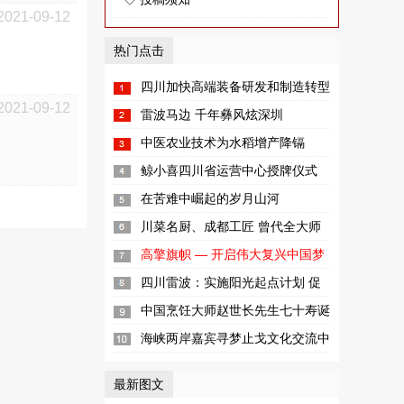
2021-09-12
热门点击
四川加快高端装备研发和制造转型
2021-09-12
升级步伐
雷波马边 千年彝风炫深圳
中医农业技术为水稻增产降镉
鲸小喜四川省运营中心授牌仪式
暨“互联网+新零售高峰论坛”在成...
在苦难中崛起的岁月山河
川菜名厨、成都工匠 曾代全大师
高擎旗帜 — 开启伟大复兴中国梦
新征程
四川雷波：实施阳光起点计划 促
进儿童健康成长
中国烹饪大师赵世长先生七十寿诞
暨收徒仪式
海峡两岸嘉宾寻梦止戈文化交流中
心
最新图文