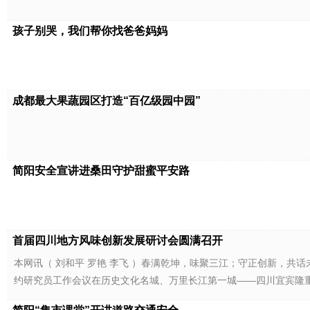
孩子别哭，我们帮你找爸爸妈妈
成都最大果蔬园区打造“百亿级园中园”
简阳安全宣讲进桑田守护甜蜜平安路
首届四川地方风味创新发展研讨会圆满召开
本网讯（ 刘和平 罗艳 李飞 ）春满乾坤，味聚三江；守正创新，共
约研究员工作会议在历史文化名城、万里长江第一城——四川宜宾隆