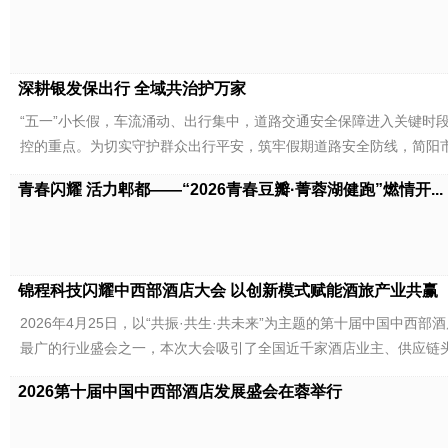
深耕银发保出行 全域共治护万家
“五一”小长假，车流涌动、出行集中，道路交通安全保障进入关键时
控的重点。为切实守护群众出行平安，筑牢假期道路安全防线，简阳
青春闪耀 活力郫都——“2026青春豆瓣·菁蓉湖健跑”燃情开...
锦程科技闪耀中西部酒店大会 以创新模式赋能酒旅产业共赢
2026年4月25日，以“共振·共生·共未来”为主题的第十届中国中
最广的行业盛会之一，本次大会吸引了全国近千家酒店业主、供应链
2026第十届中国中西部酒店发展盛会在蓉举行