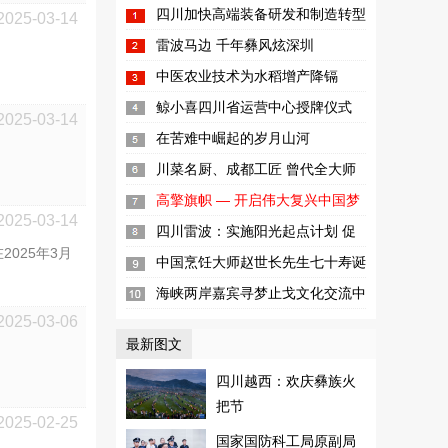
四川加快高端装备研发和制造转型
2025-03-14
升级步伐
雷波马边 千年彝风炫深圳
中医农业技术为水稻增产降镉
鲸小喜四川省运营中心授牌仪式
2025-03-14
暨“互联网+新零售高峰论坛”在成...
在苦难中崛起的岁月山河
川菜名厨、成都工匠 曾代全大师
高擎旗帜 — 开启伟大复兴中国梦
2025-03-14
新征程
四川雷波：实施阳光起点计划 促
025年3月
进儿童健康成长
中国烹饪大师赵世长先生七十寿诞
暨收徒仪式
海峡两岸嘉宾寻梦止戈文化交流中
2025-03-06
心
最新图文
四川越西：欢庆彝族火
把节
2025-02-25
国家国防科工局原副局