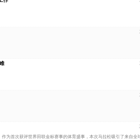
工作
难
开跑。作为首次获评世界田联金标赛事的体育盛事，本次马拉松吸引了来自全球