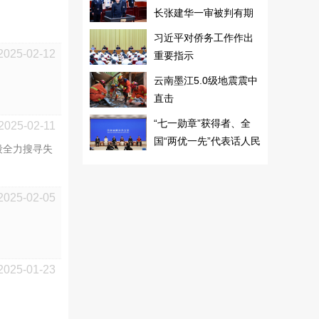
长张建华一审被判有期
徒刑十年
习近平对侨务工作作出
2025-02-12
重要指示
云南墨江5.0级地震震中
直击
“七一勋章”获得者、全
2025-02-11
国“两优一先”代表话人民
段全力搜寻失
2025-02-05
2025-01-23