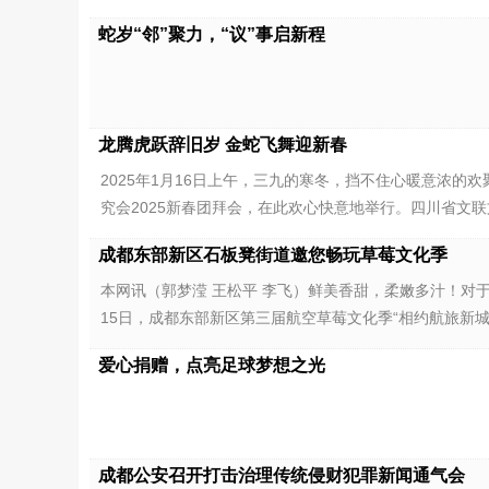
蛇岁“邻”聚力，“议”事启新程
龙腾虎跃辞旧岁 金蛇飞舞迎新春
2025年1月16日上午，三九的寒冬，挡不住心暖意浓
究会2025新春团拜会，在此欢心快意地举行。四川省文
成都东部新区石板凳街道邀您畅玩草莓文化季
本网讯（郭梦滢 王松平 李飞）鲜美香甜，柔嫩多汁！对
15日，成都东部新区第三届航空草莓文化季“相约航旅新城
爱心捐赠，点亮足球梦想之光
​成都公安召开打击治理传统侵财犯罪新闻通气会