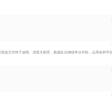
救援现场天空终于放晴。清晨天刚亮，救援队伍继续争分夺秒，运用各种手