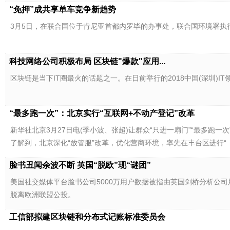
“免押”成共享单车竞争新趋势
3月5日，在联合国位于肯尼亚首都内罗毕的办事处，联合国环境署执行
科技网络公司积极布局 区块链"爆款"应用...
区块链是当下IT圈最火的话题之一。在日前举行的2018中国(深圳)
“最多跑一次”：北京实行“互联网+不动产登记”改革
新华社北京3月27日电(季小波、张超)让群众“只进一扇门”“最多跑
了解到，北京深化“放管服”改革，优化营商环境，率先在丰台区进行“
脸书丑闻余波不断 英国“脱欧”现“谜团”
美国社交媒体平台脸书公司5000万用户数据被指由英国剑桥分析公
脱离欧洲联盟公投。
工信部拟建区块链和分布式记账标准委员会